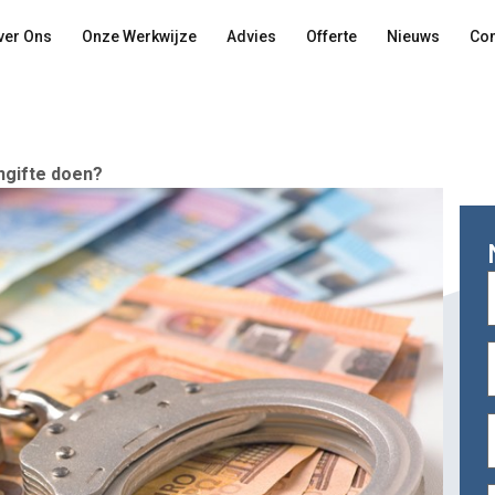
ver Ons
Onze Werkwijze
Advies
Offerte
Nieuws
Con
angifte doen?