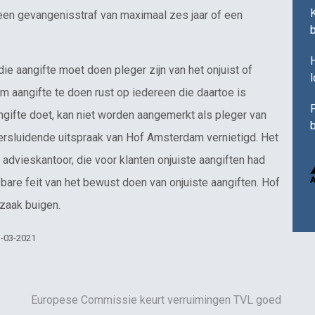
een gevangenisstraf van maximaal zes jaar of een
H
e aangifte moet doen pleger zijn van het onjuist of
om aangifte te doen rust op iedereen die daartoe is
F
gifte doet, kan niet worden aangemerkt als pleger van
b
dersluidende uitspraak van Hof Amsterdam vernietigd. Het
 advieskantoor, die voor klanten onjuiste aangiften had
bare feit van het bewust doen van onjuiste aangiften. Hof
zaak buigen.
1-03-2021
Europese Commissie keurt verruimingen TVL goed