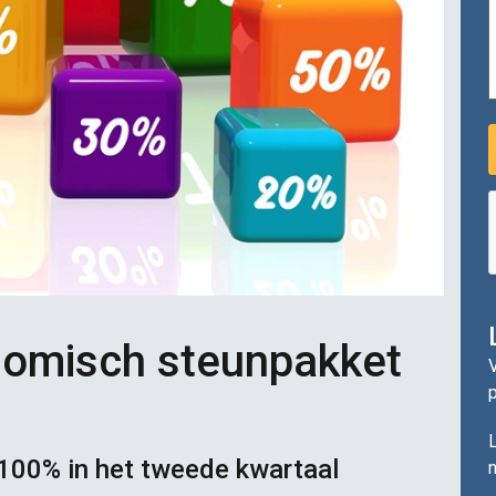
nomisch steunpakket
V
L
100% in het tweede kwartaal
n