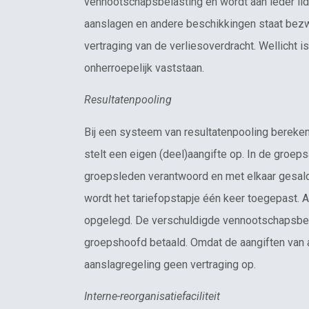
vennootschapsbelasting en wordt aan ieder lid
aanslagen en andere beschikkingen staat bezwa
vertraging van de verliesoverdracht. Wellicht i
onherroepelijk vaststaan.
Resultatenpooling
Bij een systeem van resultatenpooling bereken
stelt een eigen (deel)aangifte op. In de groep
groepsleden verantwoord en met elkaar gesald
wordt het tariefopstapje één keer toegepast.
opgelegd. De verschuldigde vennootschapsbel
groepshoofd betaald. Omdat de aangiften van 
aanslagregeling geen vertraging op.
Interne-reorganisatiefaciliteit