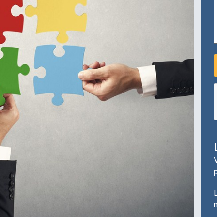
V
L
n