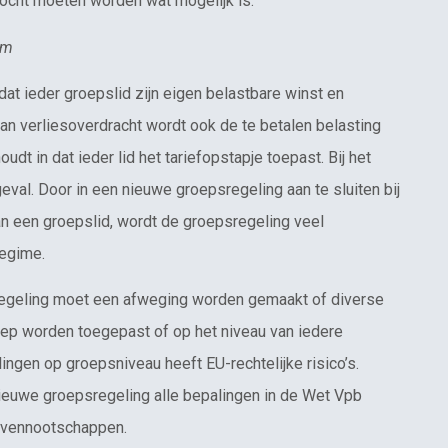
zocht moeten worden wat mogelijk is.
am
at ieder groepslid zijn eigen belastbare winst en
an verliesoverdracht wordt ook de te betalen belasting
udt in dat ieder lid het tariefopstapje toepast. Bij het
eval. Door in een nieuwe groepsregeling aan te sluiten bij
an een groepslid, wordt de groepsregeling veel
regime.
regeling moet een afweging worden gemaakt of diverse
oep worden toegepast of op het niveau van iedere
ngen op groepsniveau heeft EU-rechtelijke risico’s.
ieuwe groepsregeling alle bepalingen in de Wet Vpb
e vennootschappen.