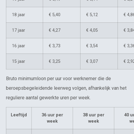
18 jaar
€ 5,40
€ 5,12
€ 4,8
17 jaar
€ 4,27
€ 4,05
€ 3,8
16 jaar
€ 3,73
€ 3,54
€ 3,3
15 jaar
€ 3,25
€ 3,07
€ 2,9
Bruto minimumloon per uur voor werknemer die de
beroepsbegeleidende leerweg volgen, afhankelijk van het
reguliere aantal gewerkte uren per week.
Leeftijd
36 uur per
38 uur per
40 u
week
week
w