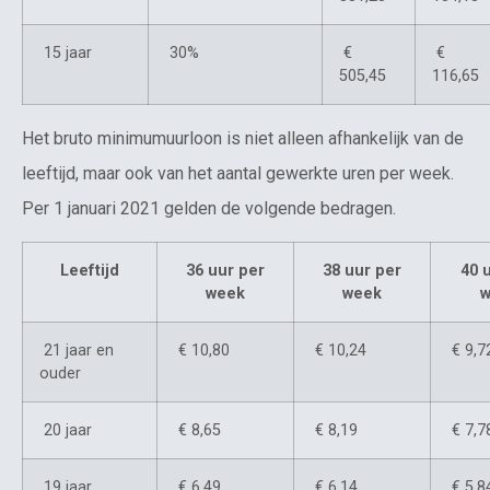
15 jaar
30%
€
€
505,45
116,65
Het bruto minimumuurloon is niet alleen afhankelijk van de
leeftijd, maar ook van het aantal gewerkte uren per week.
Per 1 januari 2021 gelden de volgende bedragen.
Leeftijd
36 uur per
38 uur per
40 
week
week
w
21 jaar en
€ 10,80
€ 10,24
€ 9,7
ouder
20 jaar
€ 8,65
€ 8,19
€ 7,7
19 jaar
€ 6,49
€ 6,14
€ 5,8