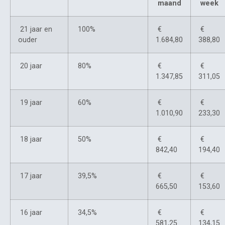
maand
week
21 jaar en
100%
€
€
ouder
1.684,80
388,80
20 jaar
80%
€
€
1.347,85
311,05
19 jaar
60%
€
€
1.010,90
233,30
18 jaar
50%
€
€
842,40
194,40
17 jaar
39,5%
€
€
665,50
153,60
16 jaar
34,5%
€
€
581,25
134,15