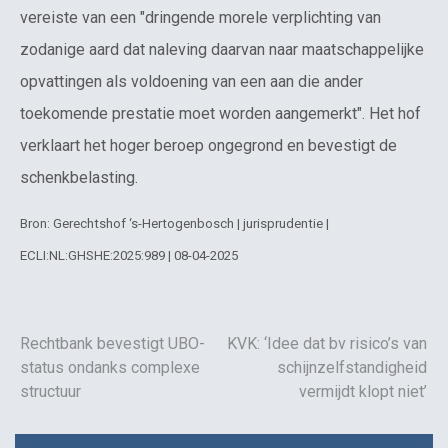
vereiste van een "dringende morele verplichting van
zodanige aard dat naleving daarvan naar maatschappelijke
opvattingen als voldoening van een aan die ander
toekomende prestatie moet worden aangemerkt". Het hof
verklaart het hoger beroep ongegrond en bevestigt de
schenkbelasting.
Bron: Gerechtshof ‘s-Hertogenbosch | jurisprudentie |
ECLI:NL:GHSHE:2025:989 | 08-04-2025
Rechtbank bevestigt UBO-
KVK: ‘Idee dat bv risico’s van
status ondanks complexe
schijnzelfstandigheid
structuur
vermijdt klopt niet’