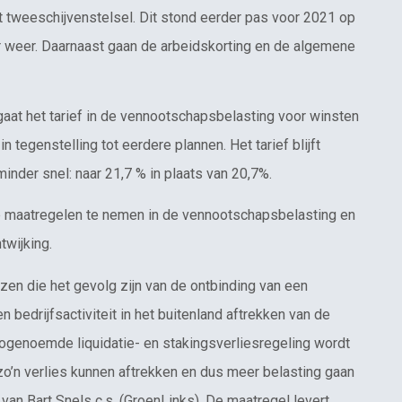
t tweeschijvenstelsel. Dit stond eerder pas voor 2021 op
ar weer. Daarnaast gaan de arbeidskorting en de algemene
gaat het tarief in de vennootschapsbelasting voor winsten
 tegenstelling tot eerdere plannen. Het tarief blijft
inder snel: naar 21,7 % in plaats van 20,7%.
ie maatregelen te nemen in de vennootschapsbelasting en
wijking.
zen die het gevolg zijn van de ontbinding van een
bedrijfsactiviteit in het buitenland aftrekken van de
zogenoemde liquidatie- en stakingsverliesregeling wordt
zo’n verlies kunnen aftrekken en dus meer belasting gaan
t van Bart Snels c.s. (GroenLinks). De maatregel levert