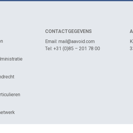
CONTACTGEGEVENS
A
en
Email: mail@aavoid.com
K
Tel: +31 (0)85 – 201 78 00
3
ministratie
ndrecht
rticulieren
netwerk