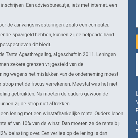
nschrijven. Een adviesbureautje, iets met internet, een
voor de aanvangsinvesteringen, zoals een computer,
doende spaargeld hebben, kunnen zij de helpende hand
perspectieven dit biedt.
e Tante Agaathregeling, afgeschaft in 2011. Leningen
nnen zekere grenzen vrijgesteld van de
ening wegens het mislukken van de onderneming moest
 strop met de fiscus verrekenen. Meestal was het niet
geling gebruikten. Nu moeten de ouders gewoon de
V
kunnen zij de strop niet aftrekken.
 een lening met een winstafhankelijke rente. Ouders lenen
L
nte af van 10% van de winst. Dan moeten ze de rente bij
n
42% belasting over. Een verlies op de lening is dan