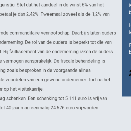
ngunstig. Stel dat het aandeel in de winst 6% van het
 betaal je dan 2,42%. Tweemaal zoveel als de 1,2% van
H
emde commanditaire vennootschap. Daarbij sluiten ouders
onderneming. De rol van de ouders is beperkt tot die van
F
st. Bij faillissement van de onderneming raken de ouders
b
rige vermogen aansprakelijk. De fiscale behandeling is
ning zoals besproken in de voorgaande alinea.
ale voordelen van een gewone ondernemer. Toch is het
 op het visitekaartje.
g schenken. Een schenking tot 5.141 euro is vrij van
tot 40 jaar mag eenmalig 24.676 euro vrij worden