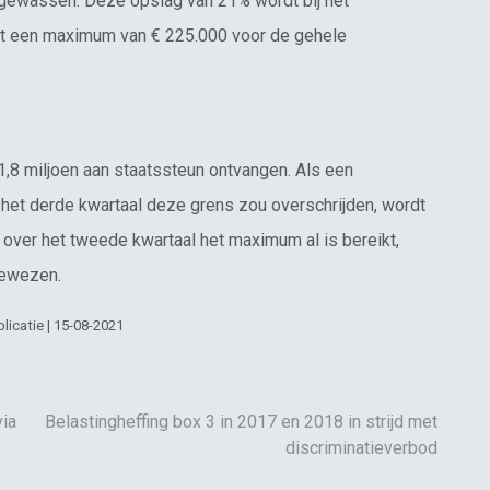
n gewassen. Deze opslag van 21% wordt bij het
nt een maximum van € 225.000 voor de gehele
1,8 miljoen aan staatssteun ontvangen. Als een
het derde kwartaal deze grens zou overschrijden, wordt
 over het tweede kwartaal het maximum al is bereikt,
gewezen.
licatie | 15-08-2021
via
Belastingheffing box 3 in 2017 en 2018 in strijd met
discriminatieverbod