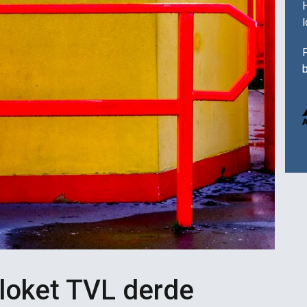
H
F
b
loket TVL derde