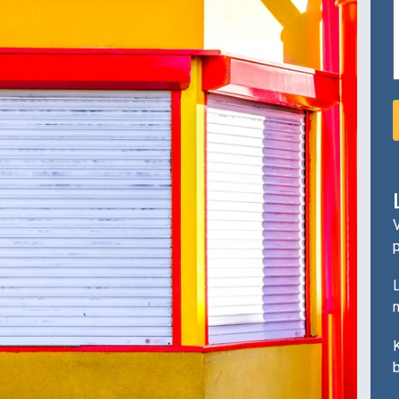
V
L
n