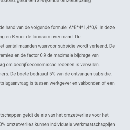
 bestond, geldt een afwijkende omzetbepaling.
de hand van de volgende formule: A*B*4*1,4*0,9. In deze
ing en B voor de loonsom over maart. De
et aantal maanden waarvoor subsidie wordt verleend. De
remies en de factor 0,9 de maximale bijdrage van
ag om bedrijfseconomische redenen is vervallen,
ers. De boete bedraagt 5% van de ontvangen subsidie.
ontslagaanvraag is tussen werkgever en vakbonden of een
schappen geldt de eis van het omzetverlies voor het
20% omzetverlies kunnen individuele werkmaatschappijen