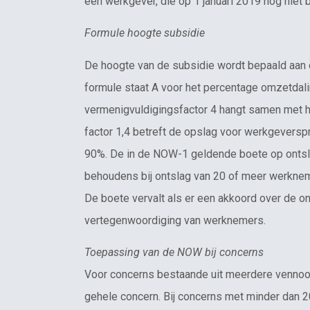
een werkgever, die op 1 januari 2019 nog niet
Formule hoogte subsidie
De hoogte van de subsidie wordt bepaald aan 
formule staat A voor het percentage omzetdal
vermenigvuldigingsfactor 4 hangt samen met h
factor 1,4 betreft de opslag voor werkgeversp
90%. De in de NOW-1 geldende boete op ontsl
behoudens bij ontslag van 20 of meer werknem
De boete vervalt als er een akkoord over de 
vertegenwoordiging van werknemers.
Toepassing van de NOW bij concerns
Voor concerns bestaande uit meerdere vennoot
gehele concern. Bij concerns met minder dan 