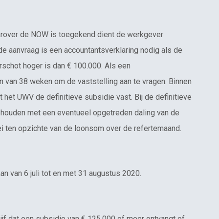
arover de NOW is toegekend dient de werkgever
 de aanvraag is een accountantsverklaring nodig als de
rschot hoger is dan € 100.000. Als een
jn van 38 weken om de vaststelling aan te vragen. Binnen
het UWV de definitieve subsidie vast. Bij de definitieve
gehouden met een eventueel opgetreden daling van de
i ten opzichte van de loonsom over de refertemaand.
 van 6 juli tot en met 31 augustus 2020.
f dat een subsidie van € 125.000 of meer ontvangt of