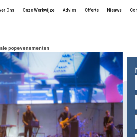
ver Ons
Onze Werkwijze
Advies
Offerte
Nieuws
Con
itale popevenementen