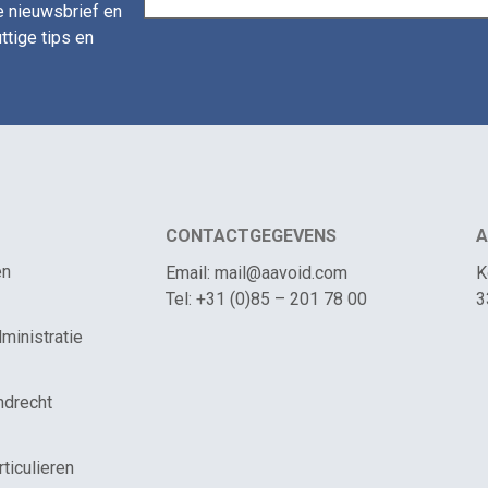
de nieuwsbrief en
ttige tips en
CONTACTGEGEVENS
A
en
Email: mail@aavoid.com
K
Tel: +31 (0)85 – 201 78 00
3
ministratie
ndrecht
rticulieren