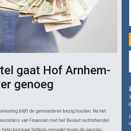
stel gaat Hof Arnhem-
ver genoeg
V
belasting blijft de gemoederen bezig houden. Na het
L
cretaris van Financiën met het Besluit rechtsherstel
n
die tijdig bezwaar hebben gemaakt tegen de aanslag