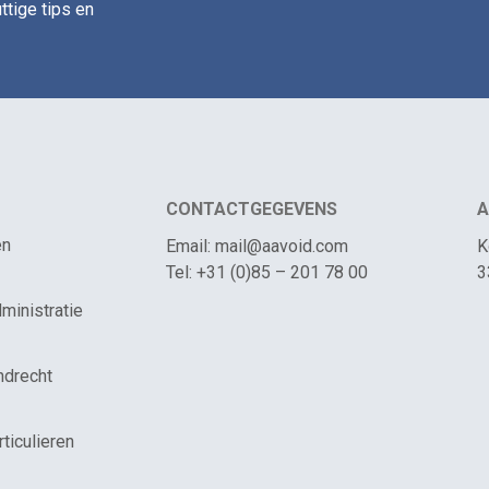
ttige tips en
CONTACTGEGEVENS
A
en
Email: mail@aavoid.com
K
Tel: +31 (0)85 – 201 78 00
3
ministratie
ndrecht
rticulieren